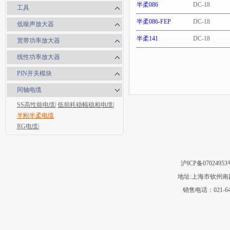
半柔086
DC-18
工具
半柔086-FEP
DC-18
低噪声放大器
半柔141
DC-18
宽带功率放大器
线性功率放大器
PIN开关模块
同轴电缆
SS高性能电缆|
低损耗稳幅稳相电缆|
半刚半柔电缆
RG电缆|
沪ICP备07024
地址:上海市钦州南路
销售电话：021-64