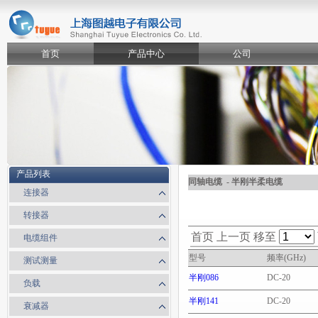
首页
产品中心
公司
产品列表
同轴电缆 - 半刚半柔电缆
连接器
转接器
首页
上一页
移至
电缆组件
型号
频率(GHz)
测试测量
半刚086
DC-20
负载
半刚141
DC-20
衰减器